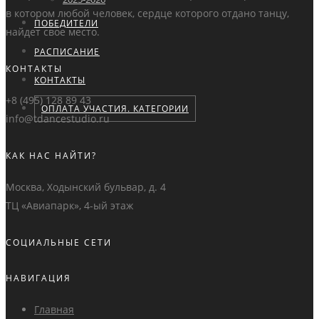
в котором любой человек, сердце которого отдано танцу,
ПОБЕДИТЕЛИ
найдет свое место.
РАСПИСАНИЕ
КОНТАКТЫ
КОНТАКТЫ
+8 (495) 128 89 43
ОПЛАТА УЧАСТИЯ. КАТЕГОРИИ
info@tdancestudio.ru
КАК НАС НАЙТИ?
Москва, Ходынский бульвар, д. 4
ТЦ «Авиапарк», 4-ый этаж
СОЦИАЛЬНЫЕ СЕТИ
НАВИГАЦИЯ
Главная