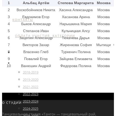
1
Альбац Артём
Степова Маргарита
Москва
РАСПИСАНИЕ
2
Воскобойников Никита
Хасина Александра
Москва
3
Евдокимов Егор
Хасанова Арина
Москва
КОНТАКТЫ
4
Быков Александр
Нарышкина Мария
Москва
5
Степанов Иван
Кульчицкая Алсу
Москва
ОПЛАТА УЧАСТИЯ. КАТЕГОРИИ
6
Зацепин Александр
Тюкачева Дарья
Москва
7
Викторов Захар
Жиренкова София
Мытищи
С
8
Власенко Глеб
Туркенич Полина
Москва
ГЛАВНАЯ
9
Повалий Егор
Зайцева Елизавета
Москва
РЕЙТИНГ
10
Ванюшин Андрей
Федорова Полина
Москва
2018-2019
2019-2020
2021-2022
2022-2023
2023-2024
О СТУДИИ
2024-2025
Танцевальная студия «Танго» — танцевальный рай,
2025-2026