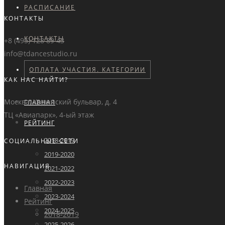
РАСПИСАНИЕ
КОНТАКТЫ
КОНТАКТЫ
+8 (495) 128 89 43
info@tdancestudio.ru
ОПЛАТА УЧАСТИЯ. КАТЕГОРИИ
КАК НАС НАЙТИ?
Москва, Ходынский бульвар, д. 4
ГЛАВНАЯ
ТЦ «Авиапарк», 4-ый этаж
РЕЙТИНГ
2018-2019
СОЦИАЛЬНЫЕ СЕТИ
2019-2020
НАВИГАЦИЯ
2021-2022
2022-2023
Главная
2023-2024
Рейтинг
2024-2025
2018-2019
2025-2026