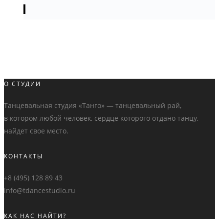
О СТУДИИ
Танцевальная студия «Танго» — танцевальный рай,
в котором любой человек, сердце которого отдано танцу,
найдет свое место.
КОНТАКТЫ
+8 (495) 128 89 43
info@tdancestudio.ru
КАК НАС НАЙТИ?