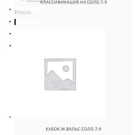
КЛАССИФИКАЦИЯ Н4 СОЛО 7-9
ПОБЕДИТЕЛИ
₽
900.00
РАСПИСАНИЕ
КОНТАКТЫ
ОПЛАТА УЧАСТИЯ. КАТЕГОРИИ
КУБОК М.ВАЛЬС СОЛО 7-9