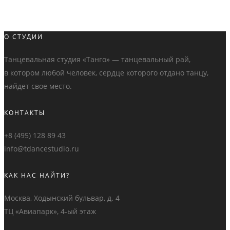
О СТУДИИ
Танцевальная студия «Танго» — танцевальный рай,
в котором любой человек, сердце которого отдано танцу,
найдет свое место.
КОНТАКТЫ
+8 (495) 128 89 43
info@tdancestudio.ru
КАК НАС НАЙТИ?
Москва, Ходынский бульвар, д. 4
ТЦ «Авиапарк», 4-ый этаж