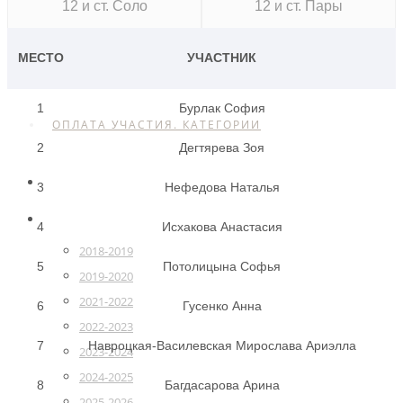
12 и ст. Соло
12 и ст. Пары
РАСПИСАНИЕ
МЕСТО
УЧАСТНИК
КОНТАКТЫ
1
Бурлак София
ОПЛАТА УЧАСТИЯ. КАТЕГОРИИ
2
Дегтярева Зоя
ГЛАВНАЯ
3
Нефедова Наталья
РЕЙТИНГ
4
Исхакова Анастасия
2018-2019
5
Потолицына Софья
2019-2020
2021-2022
6
Гусенко Анна
2022-2023
7
Навроцкая-Василевская Мирослава Ариэлла
2023-2024
2024-2025
8
Багдасарова Арина
2025-2026