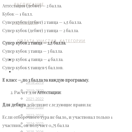
РАСПИСАНИЕ
Аттестация (дебют) — 2 балла.
Кубок — 1 балл.
Супер кубок (дебют) 2 танца — 1,5 балла.
КОНТАКТЫ
Супер кубок (дебют) 3 танца — 2 балла.
ОПЛАТА УЧАСТИЯ. КАТЕГОРИИ
Супер кубок 2 танца — 2,5 балла.
Супер кубок 3 танца — 3 балла.
Супер кубок 4 танца — 4 балла.
ГЛАВНАЯ
Супер кубок 5 танцев 5 баллов.
РЕЙТИНГ
Е класс — по 3 балла за каждую программу.
2018-2019
2019-2020
Расчет для
Аттестации
:
2021-2022
Для дебюта
действуют следующие правила:
2022-2023
2023-2024
Если отборочного тура не было, и участвовал только 1
2024-2025
участник, он получает 0,75 балла
2025-2026