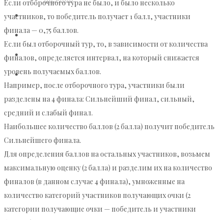
Если отборочного тура не было, и было несколько
участников, то победитель получает 1 балл, участники
ПОБЕДИТЕЛИ
финала — 0,75 баллов.
РАСПИСАНИЕ
Если был отборочный тур, то, в зависимости от количества
КОНТАКТЫ
финалов, определяется интервал, на который снижается
уровень получаемых баллов.
ОПЛАТА УЧАСТИЯ. КАТЕГОРИИ
Например, после отборочного тура, участники были
разделены на 4 финала: Сильнейший финал, сильный,
средний и слабый финал.
Наибольшее количество баллов (2 балла) получит победитель
Сильнейшего финала.
Для определения баллов на остальных участников, возьмем
максимальную оценку (2 балла) и разделим их на количество
финалов (в данном случае 4 финала), умноженные на
количество категорий участников получающих очки (2
категории получающие очки — победитель и участники