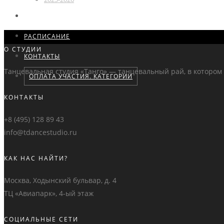
ПОБЕДИТЕЛИ
РАСПИСАНИЕ
О СТУДИИ
КОНТАКТЫ
Танцевальная студия «Танго» — танцевальный рай, в котором л
ОПЛАТА УЧАСТИЯ. КАТЕГОРИИ
КОНТАКТЫ
+8 (495) 128 89 43
info@tdancestudio.ru
КАК НАС НАЙТИ?
Москва, Ходынский бульвар, д. 4
ТЦ «Авиапарк», 4-ый этаж
СОЦИАЛЬНЫЕ СЕТИ