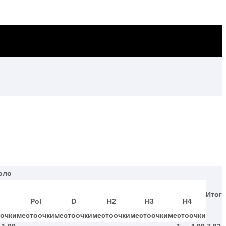
оло
Итог
Pol
D
H2
Н3
Н4
очки
место
очки
место
очки
место
очки
место
очки
место
очки