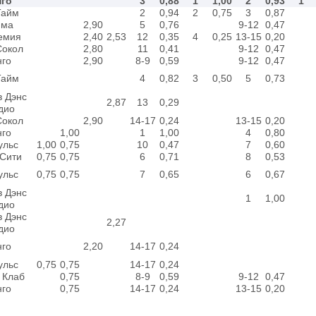
нго
3
0,88
1
1,00
2
0,93
1
Тайм
2
0,94
2
0,75
3
0,87
мма
2,90
5
0,76
9-12
0,47
емия
2,40
2,53
12
0,35
4
0,25
13-15
0,20
Сокол
2,80
11
0,41
9-12
0,47
нго
2,90
8-9
0,59
9-12
0,47
Тайм
4
0,82
3
0,50
5
0,73
в Дэнс
2,87
13
0,29
дио
Сокол
2,90
14-17
0,24
13-15
0,20
нго
1,00
1
1,00
4
0,80
ульс
1,00
0,75
10
0,47
7
0,60
 Сити
0,75
0,75
6
0,71
8
0,53
ульс
0,75
0,75
7
0,65
6
0,67
в Дэнс
1
1,00
дио
в Дэнс
2,27
дио
нго
2,20
14-17
0,24
ульс
0,75
0,75
14-17
0,24
 Клаб
0,75
8-9
0,59
9-12
0,47
нго
0,75
14-17
0,24
13-15
0,20