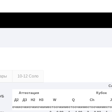
Пары
10-12 Соло
С
Аттестация
Кубок
УБ
Д2
Д3
Н2
Н3
W
Q
Ch
J
очки
очки
очки
очки
место
очки
место
очки
место
очки
место