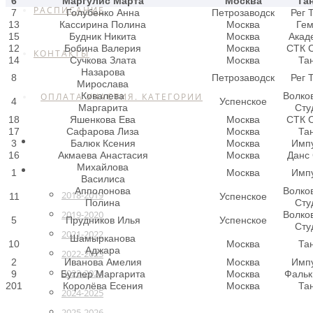
6
Маргулис Марта
Москва
Та
РАСПИСАНИЕ
7
Голубенко Анна
Петрозаводск
Рег 
13
Кассирина Полина
Москва
Ге
15
Будник Никита
Москва
Акад
12
Бобина Валерия
Москва
СТК 
КОНТАКТЫ
14
Сучкова Злата
Москва
Та
Назарова
8
Петрозаводск
Рег 
Мирослава
Ковалева
Волко
ОПЛАТА УЧАСТИЯ. КАТЕГОРИИ
4
Успенское
Маргарита
Сту
18
Яшенкова Ева
Москва
СТК 
17
Сафарова Лиза
Москва
Та
ГЛАВНАЯ
3
Балюк Ксения
Москва
Имп
16
Акмаева Анастасия
Москва
Данс
Михайлова
РЕЙТИНГ
1
Москва
Имп
Василиса
Апполонова
Волко
2018-2019
11
Успенское
Полина
Сту
2019-2020
Волко
5
Прудников Илья
Успенское
Сту
2021-2022
Шамырканова
10
Москва
Та
Аджара
2022-2023
2
Иванова Амелия
Москва
Имп
2023-2024
9
Бутлер Маргарита
Москва
Фальк
201
Королёва Есения
Москва
Та
2024-2025
2025-2026